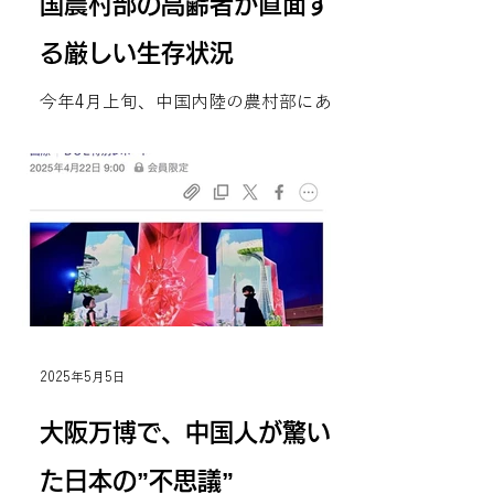
国農村部の高齢者が直面す
る厳しい生存状況
今年4月上旬、中国内陸の農村部にあ
る老人ホームで火災が発生しました。
この火災により、入居していた20名の
高齢者が犠牲となりました。 この事故
は中国で大きく注目されました。「誰
も年を取っていく、どなたの家にも高
齢者がいる」。高齢化が急速に進む中
国には、この事故は決して他人こ...
2025年5月5日
大阪万博で、中国人が驚い
た日本の”不思議”