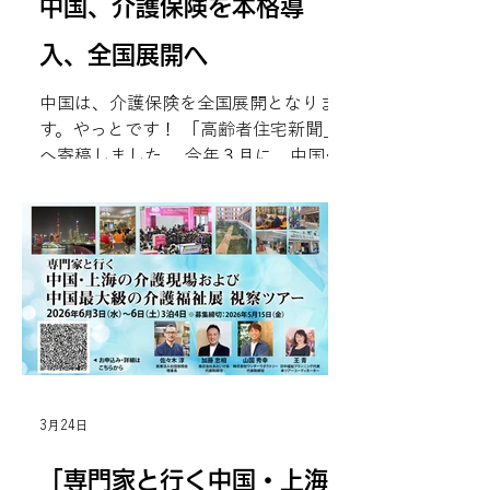
中国、介護保険を本格導
jutaku.com/sp/155 表示を縮小
入、全国展開へ
中国は、介護保険を全国展開となりま
す。やっとです！ 「高齢者住宅新聞」
へ寄稿しました。 今年３月に、中国政
府は、今後３年間を目途に「長期介護
保険制度」全国展開すると発表しまし
た。これまで約１０年間、中国版の介
護保険は一部の都市でテストされてき
ましたが、今回の法案は、従来から大
きく修正・再設計された内容となって
います。 私はやや驚いたのは、中国政
府関係者がこれまで何度も日本を訪
れ、厚労省へのヒアリングや、日本の
介護保険の専門家から学んでいたにも
3月24日
かかわらず、最終的に出来上がった制
度設計は日本とはかなり異なります。
「専門家と行く中国・上海