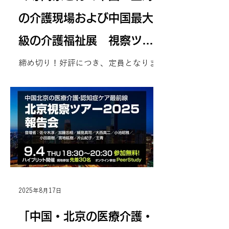
例えば、全国民加入、保険料は18歳か
ら納付、全国民が被保険者、等々、意
の介護現場および中国最大
外な内容が多いです。 そして、給付率
級の介護福祉展 視察ツア
や給付範囲がかなり限定的です。中国
の財政制約と人口規模、持続性を考え
ー」ご案内
締め切り！好評につき、定員となりま
たうえで大幅に限定したことは、合理
した。 皆様、ありがとうございまし
的であるかもしれません。 なので、日
た。 2026年6月３日（水）〜６日
本の介護保険の「太っ腹」に対して、
（土）（３泊４日） 「専門家と行く
中国はかなり「しょぼい」。 しかし、
中国・上海の介護現場および中国最大
このほうが「細く長く」続けられると
級の介護福祉展 視察ツアー」 中国
思われます。 ある意味では、日本は
の介護先進都市とされ、高齢化率がも
「反面教師」であったかもしれませ
っとも高い上海市の介護現場（施設、
ん。 では、いったいどんな制度
在宅）を視察します。 日本のような介
護保険がない中で、すべて施設の入居
率がほぼ100％で、離職率０という輝
2025年8月17日
く業績を作り出した介護施設や商業保
険会社との連携で利益を生み出す訪問
「中国・北京の医療介護・
介護事業者、日本の包括支援センター