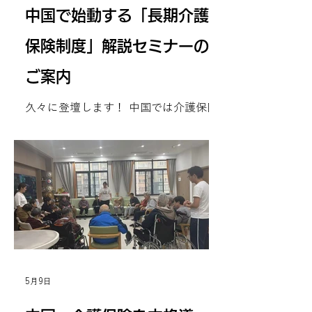
中国で始動する「長期介護
保険制度」解説セミナーの
ご案内
久々に登壇します！ 中国では介護保険
制度が2028年をめどに本格的な全国へ
の導入が始まりました。 一体、どうい
う制度なのか、そして、日本の介護保
険とどう違うのか。 下記のリンクで、
高齢者住宅新聞社が開催するセミナー
で、この制度の全体像や最新動向につ
いて解説します。 当日は制度の説明だ
けでなく、介護現場のリアルな声も、
経営者、スタッフ、そして高齢当事者
の声も紹介いたします。 ぜひご参加く
5月9日
ださいませ！
https://notice.koureisha-