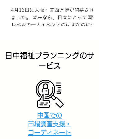
4月13日に大阪・関西万博が開幕され
ました。 本来なら、日本にとって国家
レベルの一大イベントのはずなのに、
開催前から「多分失敗だろう」という
レッテルを貼られて、開催後もメディ
アやSNSでネガティブな報道が圧倒的
日中福祉プランニングのサ
に多いです。そうした中で、先月大阪
へ出張の際に開催三日目に行っ...
ービス
中国での
市場調査支援・
コーディネート