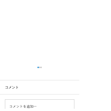
コメント
コメントを追加…
中国、介護保険を本格導
火事で命を落と