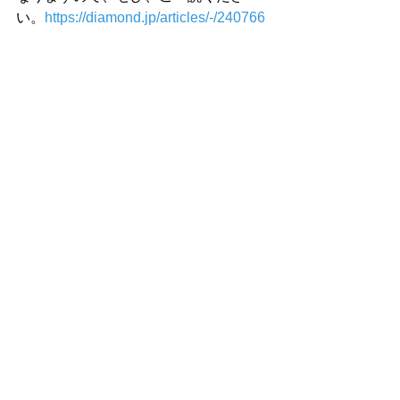
い。
https://diamond.jp/articles/-/240766