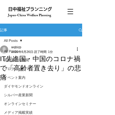
​日中福祉プランニング
Japan-China Welfare Planning
記事
All Posts
wqbizp
All Posts
2020年6月26日
読了時間: 1分
IT先進国・中国のコロナ禍
高齢者住宅新聞
で「高齢者置き去り」の悲
ブログ
痛
イベント案内
ダイヤモンドオンライン
シルバー産業新聞
オンラインセミナー
メディア掲載実績