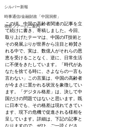
シルバー新報
時事通信/金融財政「中国洞察」
この頃、中国の高齢者関連の記事を立
視察ツアーのご案内
て続けに書き、寄稿しました。
今回、
取り上げたテーマは、
中国のIT技術と
その発展ぶりが世界から注目と称賛さ
れる中で、
実は、数億人がそれらの恩
恵を受けることなく、
逆に、日常生活
に不便をきたしています。
「時代があ
なたを捨てる時に、さよならの一言も
言わない」
この言葉は、中国の高齢者
が今まさに置かれる状況を象徴してい
ます。
「デジタル格差」は、決して中
国だけの問題ではないと思います。
既
に日本でも、その格差は現れてきてい
ます、
現下の危機で促進される様相を
呈しています。
詳細は、下記の記事と
なりますので、ぜひ、ご一読くださ