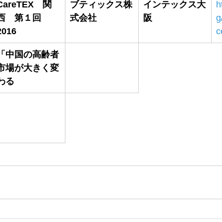
CareTEX　関
ブティックス株
インテックス大
h
西　第１回　
式会社
阪
g
2016
c
「中国の高齢者
市場が大きく変
わる