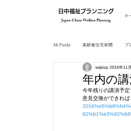
​日中福祉プランニング
ホ
Japan-China Welfare Planning
All Posts
高齢者住宅新聞
ブ
wqbizp
2016年11
オンラインセミナー
メディ
年内の講
今年残りの講演予定
視察ツアーのご案内
意見交換ができれば
2016%e5%b9%b4
82%b1%e3%82%b