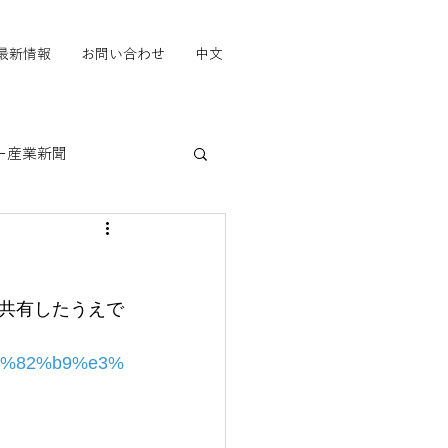
最新情報
お問い合わせ
中文
ー産業新聞
」
共有したうえで
3%82%b9%e3%