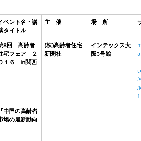
イベント名・講
主　催
場　所
演タイトル
第8回　高齢者
(株)高齢者住宅
インテックス大
h
住宅フェア　２
新聞社
阪3号館
a
０１６　in関西
-
c
/
/
1
「中国の高齢者
市場の最新動向