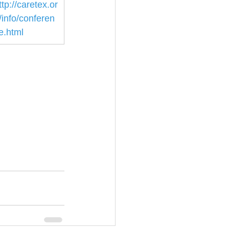
ttp://caretex.or
/info/conferen
e.html