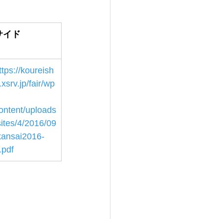
サイド
ttps://koureish
.xsrv.jp/fair/wp
ontent/uploads
sites/4/2016/09
kansai2016-
.pdf