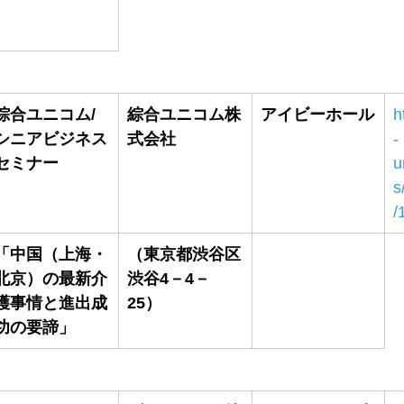
綜合ユニコム/
綜合ユニコム株
アイビーホール
h
シニアビジネス
式会社
-
セミナー
u
s
/
「中国（上海・
（東京都渋谷区
北京）の最新介
渋谷4－4－
護事情と進出成
25）
功の要諦」