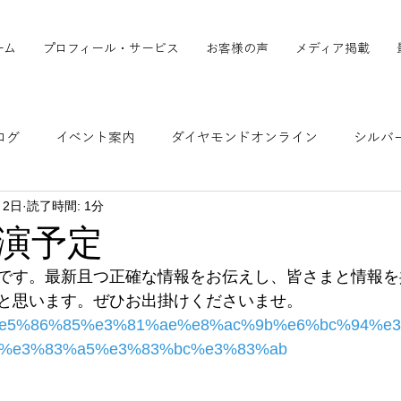
ーム
プロフィール・サービス
お客様の声
メディア掲載
ログ
イベント案内
ダイヤモンドオンライン
シルバ
月2日
読了時間: 1分
ア掲載実績
シルバー新報
時事通信/金融財政「中国洞察
演予定
です。最新且つ正確な情報をお伝えし、皆さまと情報を
と思います。ぜひお出掛けくださいませ。
%e5%86%85%e3%81%ae%e8%ac%9b%e6%bc%94%e
8%e3%83%a5%e3%83%bc%e3%83%ab