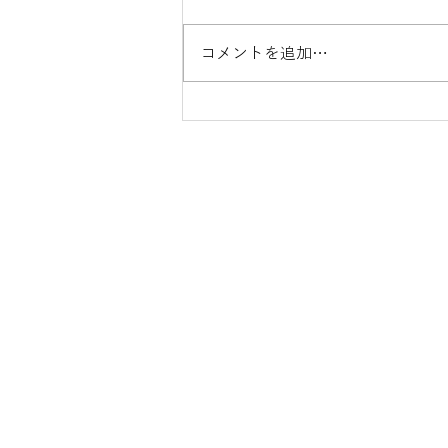
コメントを追加…
中国で始動する「長期介護保
険制度」解説セミナーのご案
内
お問い合わせ
日中両国で急速に進む高齢化。双
問題を、民間の力によって乗り越
の活力を支えていきたいと考えて
​日中福祉プランニング 代表 王 青
info@jcwp.net