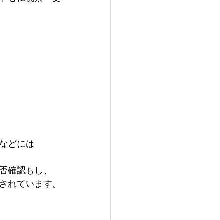
どには

否確認もし、

されています。
