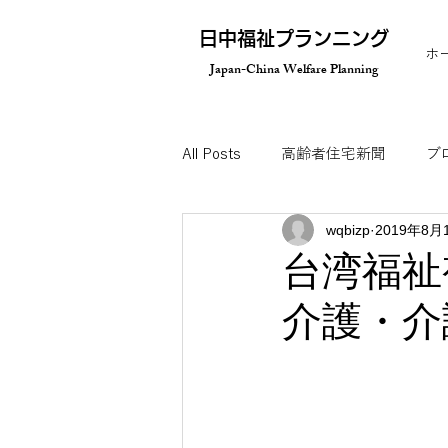
​日中福祉プランニング
ホ
Japan-China Welfare Planning
All Posts
高齢者住宅新聞
ブ
wqbizp
2019年8月
オンラインセミナー
メディ
台湾福祉
介護・介
視察ツアーのご案内