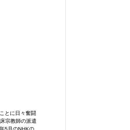
ことに日々奮闘
臨床宗教師の派遣
5月のNHKの