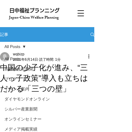
​日中福祉プランニング
Japan-China Welfare Planning
記事
All Posts
wqbizp
All Posts
2021年6月14日
読了時間: 1分
中国の少子化が進み、“三
高齢者住宅新聞
人っ子政策”導入も立ちは
ブログ
だかる「三つの壁」
イベント案内
ダイヤモンドオンライン
シルバー産業新聞
オンラインセミナー
メディア掲載実績