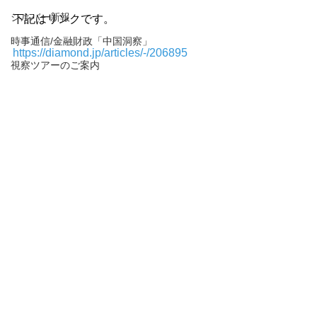
シルバー新報
下記はリンクです。

時事通信/金融財政「中国洞察」
https://diamond.jp/articles/-/206895
視察ツアーのご案内