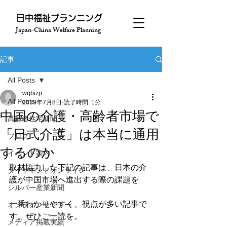
​日中福祉プランニング
Japan-China Welfare Planning
記事
All Posts
wqbizp
All Posts
2019年7月8日
読了時間: 1分
中国の介護・高齢者市場で
高齢者住宅新聞
「日式介護」は本当に通用
ブログ
するのか
イベント案内
取材協力した下記の記事は、日本の介
ダイヤモンドオンライン
護が中国市場へ進出する際の課題を

シルバー産業新聞
一番わかりやすく、視点が多い記事で
オンラインセミナー
す。ぜひご一読を。

メディア掲載実績