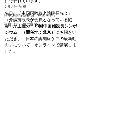
に行われています。

シルバー新報
先日、「中国国際養老院院長協会」
時事通信/金融財政「中国洞察」
（介護施設長が会員となっている協
視察ツアーのご案内
会）が主催の
「13回中国施設長シンポ
ジウム」（開催地：北京）
にお招きい
ただき、「日本の認知症ケアの最新動
向」について、オンラインで講演しま
した。
