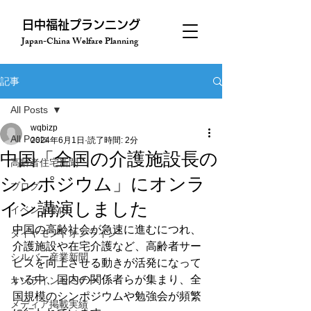
​日中福祉プランニング
Japan-China Welfare Planning
記事
All Posts
wqbizp
All Posts
2024年6月1日
読了時間: 2分
中国「全国の介護施設長の
高齢者住宅新聞
シンポジウム」にオンラ
ブログ
イン講演しました
イベント案内
中国の高齢社会が急速に進むにつれ、
ダイヤモンドオンライン
介護施設や在宅介護など、高齢者サー
シルバー産業新聞
ビスを向上させる動きが活発になって
いる中、国内の関係者らが集まり、全
オンラインセミナー
国規模のシンポジウムや勉強会が頻繁
メディア掲載実績