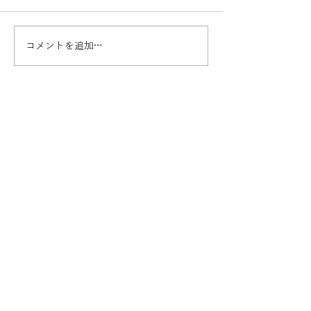
コメントを追加…
中国、介護保険を本格導
大阪万博で、中
入、全国展開へ
いた日本の”不思
お問い合わせ
日中両国で急速に進む高齢化。双方の国が抱
える社会問題を、民間の力によって乗り越え
ていく。そのための活力を支えていきたいと
考えています。
​日中福祉プランニング 代表 王 青
info@jcwp.net