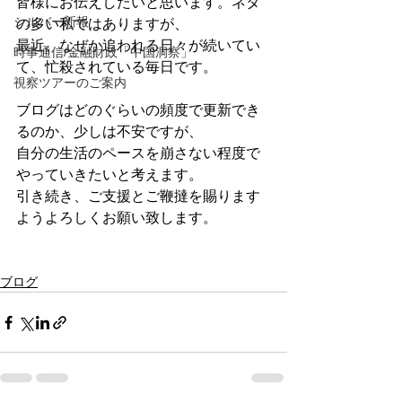
皆様にお伝えしたいと思います。ネタ
シルバー新報
の多い私ではありますが、

最近、なぜか追われる日々が続いてい
時事通信/金融財政「中国洞察」
て、忙殺されている毎日です。

視察ツアーのご案内
ブログはどのぐらいの頻度で更新でき
るのか、少しは不安ですが、

自分の生活のペースを崩さない程度で
やっていきたいと考えます。

引き続き、ご支援とご鞭撻を賜ります
ようよろしくお願い致します。

ブログ