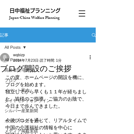
​日中福祉プランニング
Japan-China Welfare Planning
記事
All Posts
wqbizp
All Posts
2014年7月23日
読了時間: 1分
ブログ開設のご挨拶
高齢者住宅新聞
この度、ホームページの開設を機に、
ブログ
ブログを始めます。

イベント案内
独立してから早くも１１年が経ちまし
た。皆様のご指導、ご協力のお陰で、

ダイヤモンドオンライン
今日まで歩んできました。

シルバー産業新聞
今後ブログを通じて、リアルタイムで
オンラインセミナー
中国の介護福祉の情報を中心に

メディア掲載実績