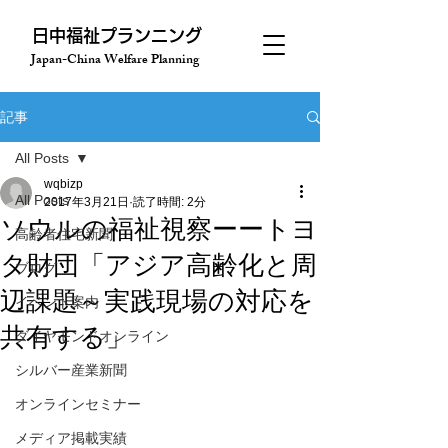
​日中福祉プランニング
Japan-China Welfare Planning
記事
All Posts
wqbizp
All Posts
2017年3月21日
読了時間: 2分
ソウルの福祉視察ーートヨ
高齢者住宅新聞
タ財団「アジア高齢化と周
ブログ
辺課題～実践現場の対応を
イベント案内
共有する」
ダイヤモンドオンライン
シルバー産業新聞
オンラインセミナー
メディア掲載実績