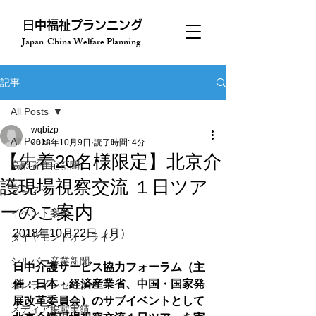
​日中福祉プランニング
Japan-China Welfare Planning
記事
All Posts
wqbizp
All Posts
2018年10月9日
読了時間: 4分
【先着20名様限定】北京介
高齢者住宅新聞
護現場視察交流 １日ツア
ブログ
ーのご案内
イベント案内
ダイヤモンドオンライン
シルバー産業新聞
日中介護サービス協力フォーラム（主
催：日本・経済産業省、中国・国家発
オンラインセミナー
展改革委員会）のサブイベントとして
メディア掲載実績