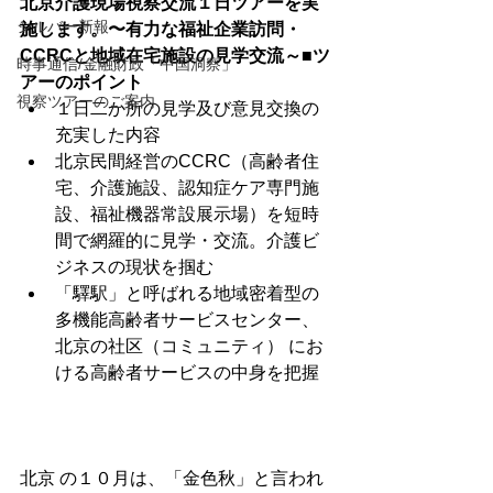
北京介護現場視察交流１日ツアーを実
シルバー新報
施します。〜有力な福祉企業訪問・
CCRCと地域在宅施設の見学交流～
■ツ
時事通信/金融財政「中国洞察」
アーのポイント
視察ツアーのご案内
１日二か所の見学及び意見交換の
充実した内容
北京民間経営のCCRC（高齢者住
宅、介護施設、認知症ケア専門施
設、福祉機器常設展示場）を短時
間で網羅的に見学・交流。介護ビ
ジネスの現状を掴む
「驛駅」と呼ばれる地域密着型の
多機能高齢者サービスセンター、
北京の社区（コミュニティ） にお
ける高齢者サービスの中身を把握
北京 の１０月は、「金色秋」と言われ