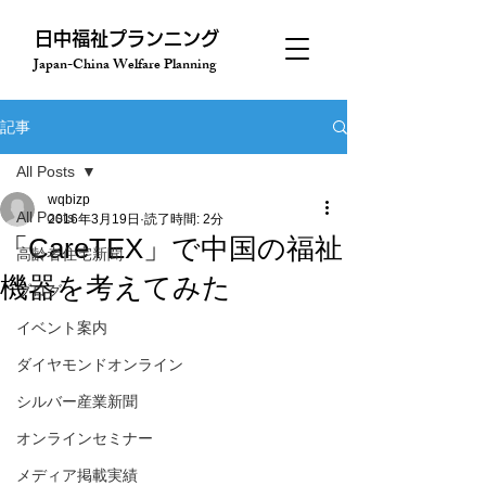
​日中福祉プランニング
Japan-China Welfare Planning
記事
All Posts
wqbizp
All Posts
2016年3月19日
読了時間: 2分
「CareTEX」で中国の福祉
高齢者住宅新聞
機器を考えてみた
ブログ
イベント案内
ダイヤモンドオンライン
シルバー産業新聞
オンラインセミナー
メディア掲載実績