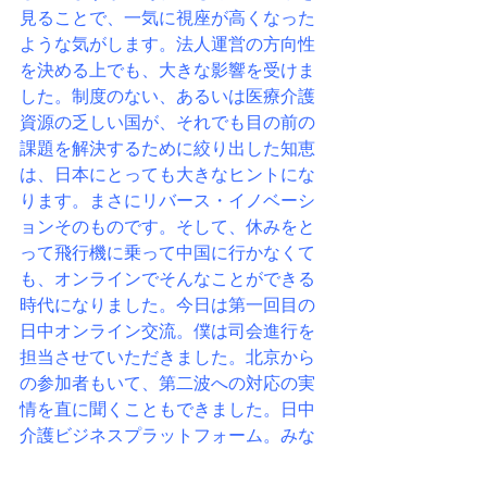
見ることで、一気に視座が高くなった
ような気がします。
法人運営の方向性
を決める上でも、大きな影響を受けま
した。
制度のない、あるいは医療介護
資源の乏しい国が、
それでも目の前の
課題を解決するために絞り出した知恵
は、
日本にとっても大きなヒントにな
ります。
まさにリバース・イノベーシ
ョンそのものです。
そして、休みをと
って飛行機に乗って中国に行かなくて
も、
オンラインでそんなことができる
時代になりました。
今日は第一回目の
日中オンライン交流。
僕は司会進行を
担当させていただきました。
北京から
の参加者もいて、第二波への対応の実
情を直に聞くこともできました。
日中
介護ビジネスプラットフォーム。
みな
さんも、一度ちらっと覗いてみてくだ