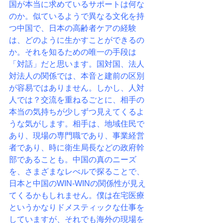
国が本当に求めているサポートは何な
のか。
似ているようで異なる文化を持
つ中国で、日本の高齢者ケアの経験
は、
どのように生かすことができるの
か。
それを知るための唯一の手段は
「対話」だと思います。
国対国、法人
対法人の関係では、本音と建前の区別
が容易ではありません。
しかし、人対
人では？交流を重ねるごとに、
相手の
本当の気持ちが少しずつ見えてくるよ
うな気がします。
相手は、地域住民で
あり、現場の専門職であり、事業経営
者であり、
時に衛生局長などの政府幹
部であることも。
中国の真のニーズ
を、さまざまなレべルで探ることで、
日本と中国のWIN-WINの関係性が見え
てくるかもしれません。
僕は在宅医療
というかなりドメスティックな仕事を
していますが、
それでも海外の現場を