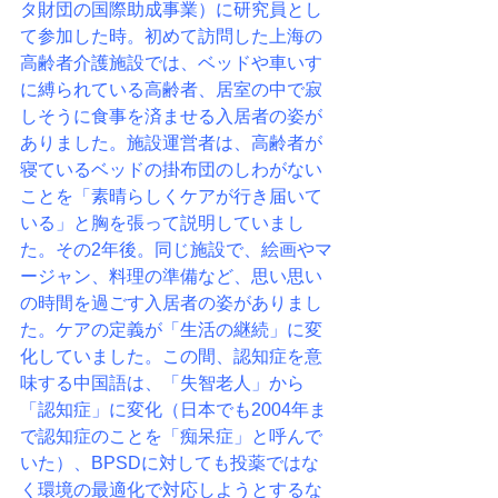
タ財団の国際助成事業）に研究員とし
て参加した時。
初めて訪問した上海の
高齢者介護施設では、ベッドや車いす
に縛られている高齢者、
居室の中で寂
しそうに食事を済ませる入居者の姿が
ありました。
施設運営者は、高齢者が
寝ているベッドの掛布団のしわがない
ことを
「素晴らしくケアが行き届いて
いる」と胸を張って説明していまし
た。
その2年後。同じ施設で、絵画やマ
ージャン、料理の準備など、
思い思い
の時間を過ごす入居者の姿がありまし
た。
ケアの定義が「生活の継続」に変
化していました。
この間、認知症を意
味する中国語は、
「失智老人」から
「認知症」に変化（日本でも2004年ま
で認知症のことを「痴呆症」と呼んで
いた）、BPSDに対しても投薬ではな
く環境の最適化で対応しようとするな