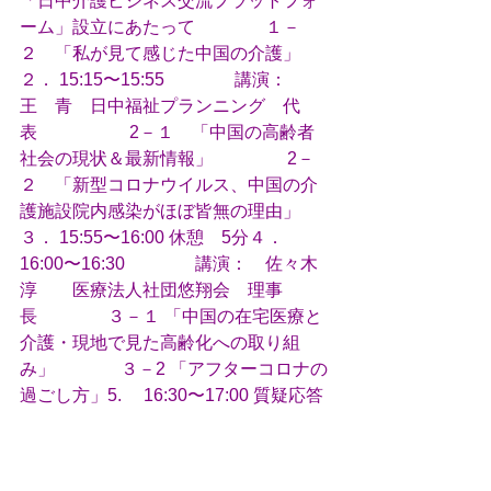
「日中介護ビジネス交流プラットフォ
ーム」設立にあたって
　　　　１－
２　「私が見て感じた中国の介護」　
２． 15:15〜15:55
　　　　講演：　
王　青　日中福祉プランニング　代
表　
　　　　 2－１　「中国の高齢者
社会の現状＆最新情報」
　　　　 2－
２　「新型コロナウイルス、中国の介
護施設院内感染がほぼ皆無の理由」　
３． 15:55〜16:00 休憩　5分
４． 
16:00〜16:30
　　　　講演：　佐々木 
淳　　医療法人社団悠翔会　理事
長
　　　　３－１ 「中国の在宅医療と
介護・現地で見た高齢化への取り組
み」
　　 　  ３－2 「アフターコロナの
過ごし方」
5.     16:30〜17:00 質疑応答