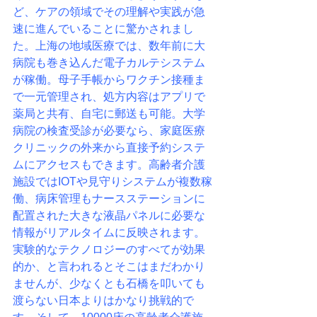
ど、
ケアの領域でその理解や実践が急
速に進んでいることに驚かされまし
た。
上海の地域医療では、数年前に大
病院も巻き込んだ電子カルテシステム
が稼働。
母子手帳からワクチン接種ま
で一元管理され、
処方内容はアプリで
薬局と共有、自宅に郵送も可能。
大学
病院の検査受診が必要なら、家庭医療
クリニックの外来から直接予約システ
ムにアクセスもできます。
高齢者介護
施設ではIOTや見守りシステムが複数稼
働、
病床管理もナースステーションに
配置された大きな液晶パネルに必要な
情報がリアルタイムに反映されます。
実験的なテクノロジーのすべてが効果
的か、と言われるとそこはまだわかり
ませんが、
少なくとも石橋を叩いても
渡らない日本よりはかなり挑戦的で