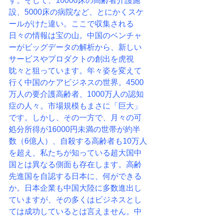
す。
そして、10000床の高齢者介護施
設、5000床の病院など、
とにかくスケ
ールがけた違い。
ここで収集される
日々の情報は宝の山。中国のベンチャ
ーがビッグデータの解析から、
新しい
サービスやプロダクトの創出を虎視
眈々と狙っています。
年々姿を変えて
行く中国のケアビジネスの世界。
4500
万人の要介護高齢者、1000万人の認知
症の人々。
市場規模もまさに「巨大」
です。
しかし、その一方で、月々の可
処分所得が16000円未満の世帯が約半
数（6億人）、
自殺する高齢者も10万人
を超え、
私たちが知っている超大国中
国とは異なる側面も存在します。
高齢
先進国を自認する日本に、何ができる
か。
日本企業も中国大陸に多数進出し
ていますが、
その多くはビジネスとし
ては成功しているとは言えません。
中