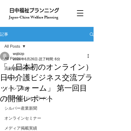
​日中福祉プランニング
Japan-China Welfare Planning
記事
All Posts
wqbizp
All Posts
2020年6月26日
読了時間: 6分
「（日本初のオンライン）
高齢者住宅新聞
日中介護ビジネス交流プラ
ブログ
ットフォーム」 第一回目
イベント案内
の開催レポート
ダイヤモンドオンライン
シルバー産業新聞
オンラインセミナー
メディア掲載実績