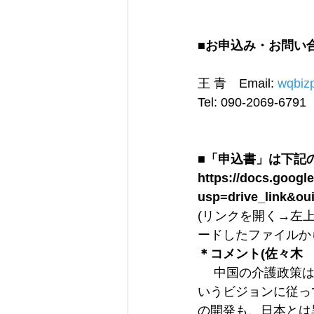
■お申込み・お問い
王 青　Email: 
wqbiz
Tel: 090-2069-6791

■「申込書」は下記
https://docs.goo
usp=drive_link&ou
(リンクを開く→左
ードしたファイルか
＊コメント(佐々木
 　中国の介護政策
いうビジョンに従っ
の開発も、日本とは