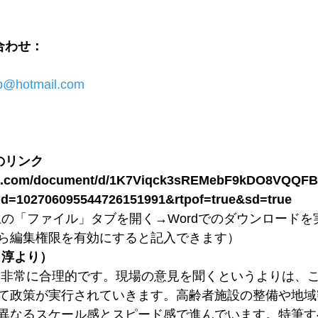
合わせ：
p@hotmail.com
のリンク
gle.com/document/d/1K7Viqck3sREMebF9kDO8VQQFB
id=102706095544726151991&rtpof=true&sd=true
上の「ファイル」タブを開く→Wordでのダウンロードを
ら編集権限を有効にすると記入できます）
　淳より）
は非常に合理的です。現場の意見を聞くというよりは、
て政策が実行されていきます。高齢者施設の整備や地域
異なるスケール感とスピード感で進んでいます。特筆す