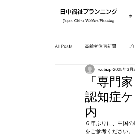
​日中福祉プランニング
ホ
Japan-China Welfare Planning
All Posts
高齢者住宅新聞
ブ
wqbizp
2025年3月
オンラインセミナー
メディ
「専門家
認知症ケ
視察ツアーのご案内
内
６年ぶりに、中国の
をご参考ください。
