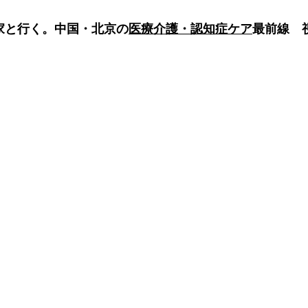
家と行く。
中国・北京の
医療介護・認知症ケア
最前線　