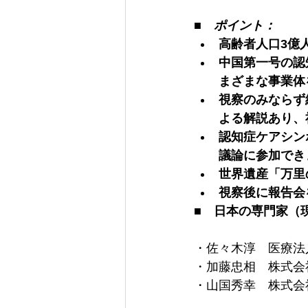
■　ポイント：
高齢者人口3億
中国第一号の認
まざまな事業体
視察のみならず
よる解説あり、
認知症ケアシン
議論に参加でき
世界遺産「万里
視察後に報告会
■　日本の専門家（
・佐々木淳　医療法
・加藤忠相　株式会
・山国秀幸　株式会