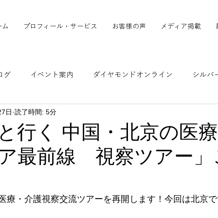
ーム
プロフィール・サービス
お客様の声
メディア掲載
ログ
イベント案内
ダイヤモンドオンライン
シルバ
27日
読了時間: 5分
ア掲載実績
シルバー新報
時事通信/金融財政「中国洞察
と行く 中国・北京の医
ア最前線 視察ツアー」
医療・介護視察交流ツアーを再開します！今回は北京で