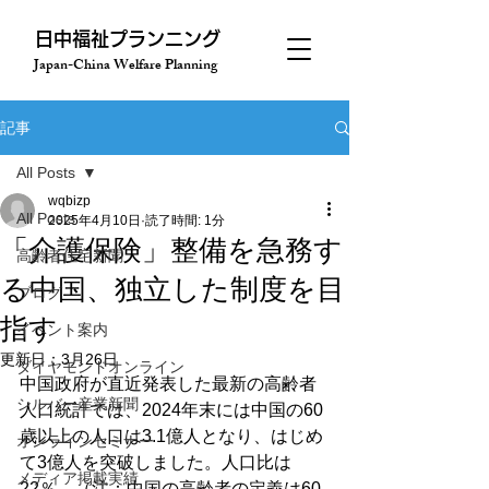
​日中福祉プランニング
Japan-China Welfare Planning
記事
All Posts
wqbizp
All Posts
2025年4月10日
読了時間: 1分
「介護保険」整備を急務す
高齢者住宅新聞
る中国、独立した制度を目
ブログ
指す
イベント案内
更新日：
3月26日
ダイヤモンドオンライン
中国政府が直近発表した最新の高齢者
シルバー産業新聞
人口統計では、2024年末には中国の60
歳以上の人口は3.1億人となり、はじめ
オンラインセミナー
て3億人を突破しました。人口比は
メディア掲載実績
22％。（注：中国の高齢者の定義は60