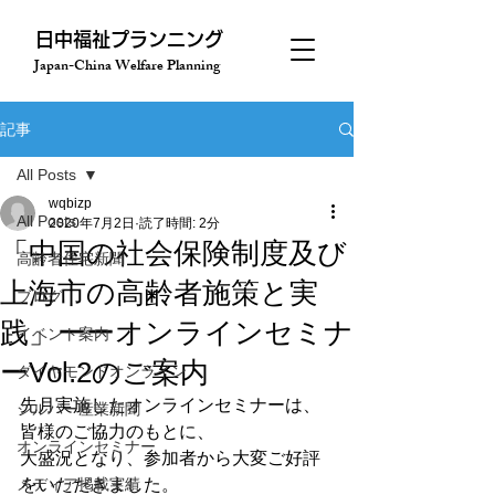
​日中福祉プランニング
Japan-China Welfare Planning
記事
All Posts
wqbizp
All Posts
2020年7月2日
読了時間: 2分
「中国の社会保険制度及び
高齢者住宅新聞
上海市の高齢者施策と実
ブログ
践」ーーオンラインセミナ
イベント案内
ーVol.2のご案内
ダイヤモンドオンライン
先月実施したオンラインセミナーは、
シルバー産業新聞
皆様のご協力のもとに、

オンラインセミナー
大盛況となり、参加者から大変ご好評
メディア掲載実績
をいただきました。
