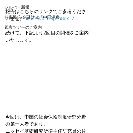
シルバー新報
報告はこちらのリンクでご参考くださ
時事通信/金融財政「中国洞察」
いませ。
https://wp.me/p7a3dx-I7
視察ツアーのご案内
続けて、下記より2回目の開催をご案内
いたします。

今回は、中国の社会保険制度研究分野
の第一人者であり、

ニッセイ基礎研究所準主任研究員の片